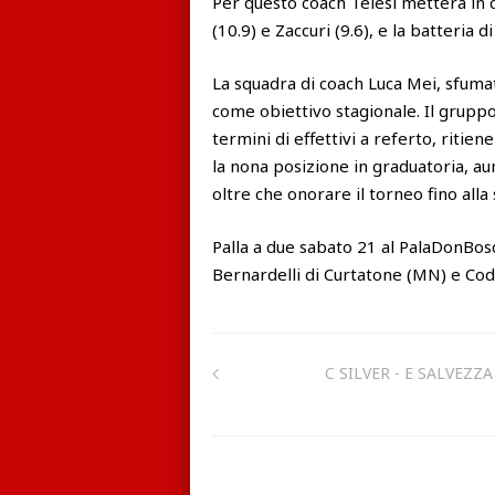
Per questo coach Telesi metterà in c
(10.9) e Zaccuri (9.6), e la batteria d
La squadra di coach Luca Mei, sfumat
come obiettivo stagionale. Il grup
termini di effettivi a referto, ritie
la nona posizione in graduatoria, aum
oltre che onorare il torneo fino alla
Palla a due sabato 21 al PalaDonBosc
Bernardelli di Curtatone (MN) e Codo
C SILVER - E SALVEZZA 