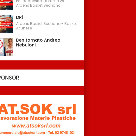
Pallacanestro Tromello vs
Ardens Basket Sedriano
DR1
Ardens Basket Sedriano - Basket
Arlunese
Ben tornato Andrea
Nebuloni
PONSOR