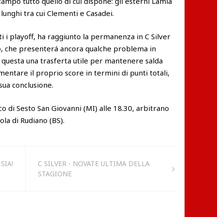
ampo tutto quello di cui dispone: gli esterni Lamia
i lunghi tra cui Clementi e Casadei.
i i playoff, ha raggiunto la permanenza in C Silver
po, che presenterá ancora qualche problema in
ne questa una trasferta utile per mantenere salda
entare il proprio score in termini di punti totali,
 sua conclusione.
o di Sesto San Giovanni (MI) alle 18.30, arbitrano
la di Rudiano (BS).
SIA!
C SILVER - NOVATE ULTIMA DELLA
STAGIONE