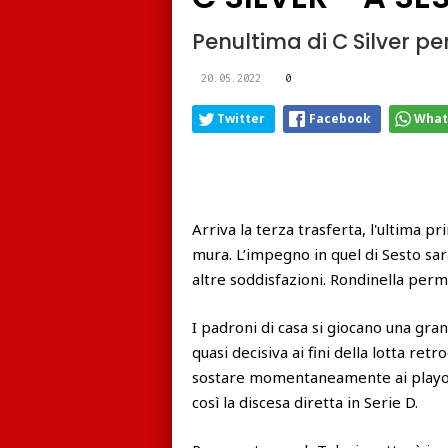
Penultima di C Silver pe
20.05.2022
0
Twitter
Facebook
What
Arriva la terza trasferta, l'ultima p
mura. L’impegno in quel di Sesto sar
altre soddisfazioni. Rondinella per
I padroni di casa si giocano una gra
quasi decisiva ai fini della lotta r
sostare momentaneamente ai playout 
così la discesa diretta in Serie D.