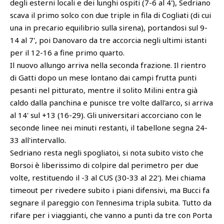
degli esterni locali e dei lunghi ospiti (7-6 al 4'), Sedriano
scava il primo solco con due triple in fila di Cogliati (di cui
una in precario equilibrio sulla sirena), portandosi sul 9-
14 al 7', poi Danovaro da tre accorcia negli ultimi istanti
per il 12-16 a fine primo quarto.
Il nuovo allungo arriva nella seconda frazione. Il rientro
di Gatti dopo un mese lontano dai campi frutta punti
pesanti nel pitturato, mentre il solito Milini entra già
caldo dalla panchina e punisce tre volte dall'arco, si arriva
al 14' sul +13 (16-29). Gli universitari accorciano con le
seconde linee nei minuti restanti, il tabellone segna 24-
33 all'intervallo.
Sedriano resta negli spogliatoi, si nota subito visto che
Borsoi è liberissimo di colpire dal perimetro per due
volte, restituendo il -3 al CUS (30-33 al 22'). Mei chiama
timeout per rivedere subito i piani difensivi, ma Bucci fa
segnare il pareggio con l'ennesima tripla subita. Tutto da
rifare per i viaggianti, che vanno a punti da tre con Porta