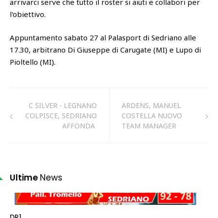
arrivarci serve che tutto il roster si aiuti e collabori per
l'obiettivo.
Appuntamento sabato 27 al Palasport di Sedriano alle
17.30, arbitrano Di Giuseppe di Carugate (MI) e Lupo di
Pioltello (MI).
C SILVER - LEGNANO
ARDENS, MANUEL
COLPISCE, SEDRIANO
COSTELLA NUOVO
AFFONDA
TEAM MANAGER
Ultime
News
DR1