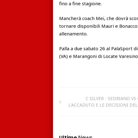
fino a fine stagione.
Mancherà coach Mei, che dovrà scont
tornare disponibili Mauri e Bonaccors
allenamento.
Palla a due sabato 26 al PalaSport d
(VA) e Marangoni di Locate Varesino
C SILVER - SEDRIANO VS 
L'ACCADUTO E LE DECISIONI DEL 
Ultime
News