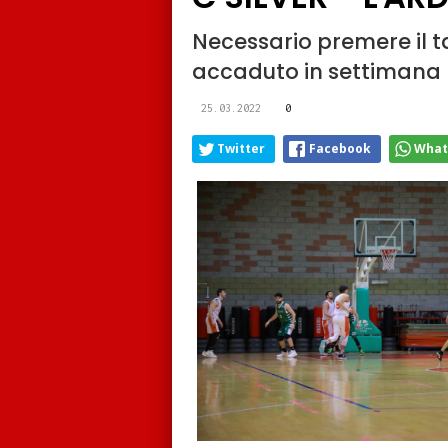
Necessario premere il t
accaduto in settimana
25.03.2022
0
Twitter
Facebook
What