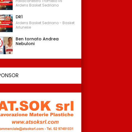
Pallacanestro Tromello vs
Ardens Basket Sedriano
DR1
Ardens Basket Sedriano - Basket
Arlunese
Ben tornato Andrea
Nebuloni
PONSOR