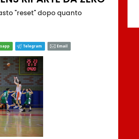
asto "reset" dopo quanto
sapp
Telegram
Email